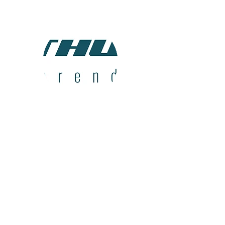
Daglig leder
Marius
Krossen
993 76 717
marius@baat-arendal.no